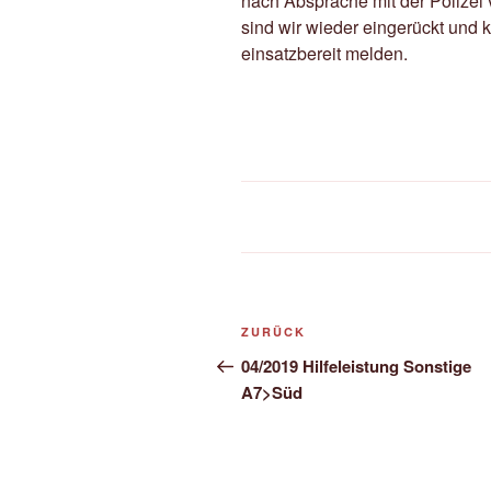
nach Absprache mit der Polizei
sind wir wieder eingerückt und
einsatzbereit melden.
Beitragsnavigation
Vorheriger
ZURÜCK
Beitrag
04/2019 Hilfeleistung Sonstige
A7>Süd