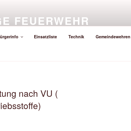
IGE FEUERWEHR
EDT/SÖDER
ürgerinfo
Einsatzliste
Technik
Gemeindewehren
euerwehr Hackenstedt/Söder
stung nach VU (
iebsstoffe)