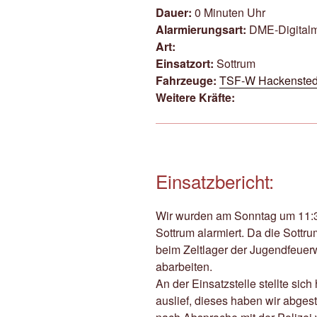
Dauer:
0 Minuten Uhr
Alarmierungsart:
DME-Digital
Art:
Einsatzort:
Sottrum
Fahrzeuge:
TSF-W Hackensted
Weitere Kräfte:
Einsatzbericht:
Wir wurden am Sonntag um 11:3
Sottrum alarmiert. Da die Sottr
beim Zeltlager der Jugendfeuer
abarbeiten.
An der Einsatzstelle stellte si
auslief, dieses haben wir abge