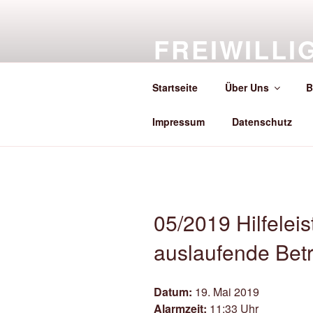
Zum
Inhalt
FREIWILL
springen
HACKENST
Startseite
Über Uns
B
Herzlich Willkommen bei der F
Impressum
Datenschutz
05/2019 Hilfelei
auslaufende Betr
Datum:
19. Mai 2019
Alarmzeit:
11:33 Uhr