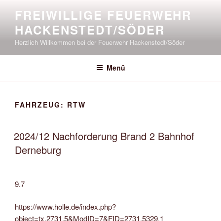
Zum
FREIWILLIGE FEUERWEHR
Inhalt
HACKENSTEDT/SÖDER
springen
Herzlich Willkommen bei der Feuerwehr Hackenstedt/Söder
Menü
FAHRZEUG:
RTW
2024/12 Nachforderung Brand 2 Bahnhof
Derneburg
9.7
https://www.holle.de/index.php?
object=tx,2731.5&ModID=7&FID=2731.5329.1