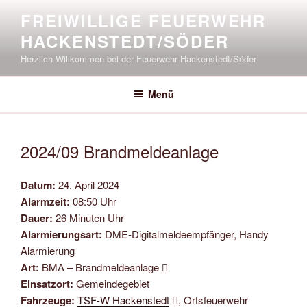
Zum
FREIWILLIGE FEUERWEHR
Inhalt
HACKENSTEDT/SÖDER
springen
Herzlich Willkommen bei der Feuerwehr Hackenstedt/Söder
Menü
2024/09 Brandmeldeanlage
Datum:
24. April 2024
Alarmzeit:
08:50 Uhr
Dauer:
26 Minuten Uhr
Alarmierungsart:
DME-Digitalmeldeempfänger, Handy
Alarmierung
Art:
BMA – Brandmeldeanlage
Einsatzort:
Gemeindegebiet
Fahrzeuge:
TSF-W Hackenstedt
, Ortsfeuerwehr