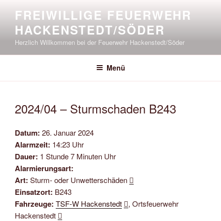
Zum
FREIWILLIGE FEUERWEHR
Inhalt
HACKENSTEDT/SÖDER
springen
Herzlich Willkommen bei der Feuerwehr Hackenstedt/Söder
Menü
2024/04 – Sturmschaden B243
Datum:
26. Januar 2024
Alarmzeit:
14:23 Uhr
Dauer:
1 Stunde 7 Minuten Uhr
Alarmierungsart:
Art:
Sturm- oder Unwetterschäden
Einsatzort:
B243
Fahrzeuge:
TSF-W Hackenstedt
, Ortsfeuerwehr
Hackenstedt