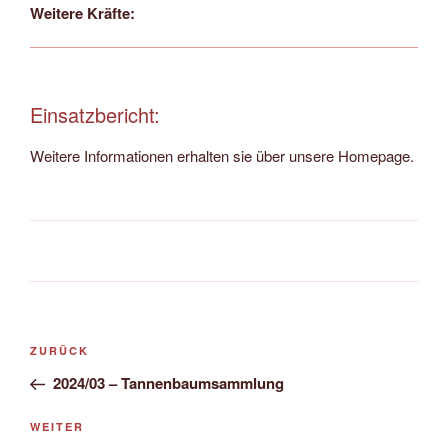
Weitere Kräfte:
Einsatzbericht:
Weitere Informationen erhalten sie über unsere Homepage.
Beitragsnavigation
Vorheriger
ZURÜCK
Beitrag
2024/03 – Tannenbaumsammlung
Nächster
WEITER