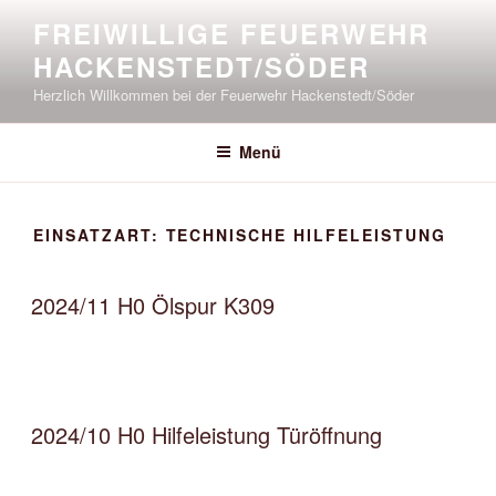
Zum
FREIWILLIGE FEUERWEHR
Inhalt
HACKENSTEDT/SÖDER
springen
Herzlich Willkommen bei der Feuerwehr Hackenstedt/Söder
Menü
EINSATZART:
TECHNISCHE HILFELEISTUNG
2024/11 H0 Ölspur K309
2024/10 H0 Hilfeleistung Türöffnung