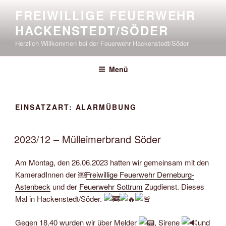
Zum
FREIWILLIGE FEUERWEHR
Inhalt
HACKENSTEDT/SÖDER
springen
Herzlich Willkommen bei der Feuerwehr Hackenstedt/Söder
Menü
EINSATZART:
ALARMÜBUNG
2023/12 – Mülleimerbrand Söder
Am Montag, den 26.06.2023 hatten wir gemeinsam mit den
KameradInnen der ￼
Freiwillige Feuerwehr Derneburg-
Astenbeck
und der
Feuerwehr Sottrum
Zugdienst. Dieses
Mal in Hackenstedt/Söder.
Gegen 18.40 wurden wir über Melder
, Sirene
und