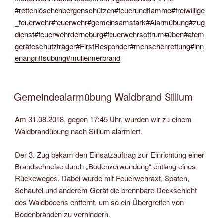
#rettenlöschenbergenschützen
#feuerundflamme
#freiwillige
_feuerwehr
#feuerwehr
#gemeinsamstark
#Alarmübung
#zug
dienst
#feuerwehrderneburg
#feuerwehrsottrum
#üben
#atem
geräteschutzträger
#FirstResponder
#menschenrettung
#inn
enangriffsübung
#mülleimerbrand
Gemeindealarmübung Waldbrand Sillium
Am 31.08.2018, gegen 17:45 Uhr, wurden wir zu einem
Waldbrandübung nach Sillium alarmiert.
Der 3. Zug bekam den Einsatzauftrag zur Einrichtung einer
Brandschneise durch „Bodenverwundung“ entlang eines
Rückeweges. Dabei wurde mit Feuerwehraxt, Spaten,
Schaufel und anderem Gerät die brennbare Deckschicht
des Waldbodens entfernt, um so ein Übergreifen von
Bodenbränden zu verhindern.