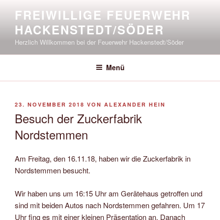
Zum
FREIWILLIGE FEUERWEHR
Inhalt
HACKENSTEDT/SÖDER
springen
Herzlich Willkommen bei der Feuerwehr Hackenstedt/Söder
Menü
VERÖFFENTLICHT
23. NOVEMBER 2018
VON
ALEXANDER HEIN
AM
Besuch der Zuckerfabrik
Nordstemmen
Am Freitag, den 16.11.18, haben wir die Zuckerfabrik in
Nordstemmen besucht.
Wir haben uns um 16:15 Uhr am Gerätehaus getroffen und
sind mit beiden Autos nach Nordstemmen gefahren. Um 17
Uhr fing es mit einer kleinen Präsentation an. Danach