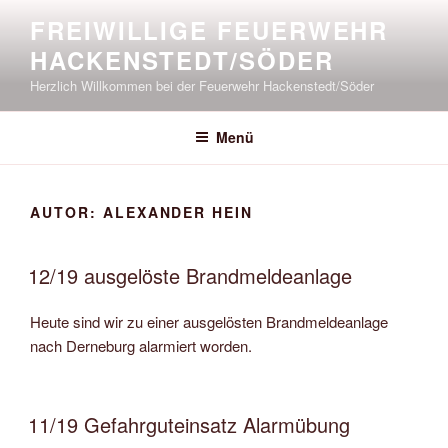
Zum
FREIWILLIGE FEUERWEHR
Inhalt
HACKENSTEDT/SÖDER
springen
Herzlich Willkommen bei der Feuerwehr Hackenstedt/Söder
Menü
AUTOR:
ALEXANDER HEIN
12/19 ausgelöste Brandmeldeanlage
Heute sind wir zu einer ausgelösten Brandmeldeanlage
nach Derneburg alarmiert worden.
11/19 Gefahrguteinsatz Alarmübung