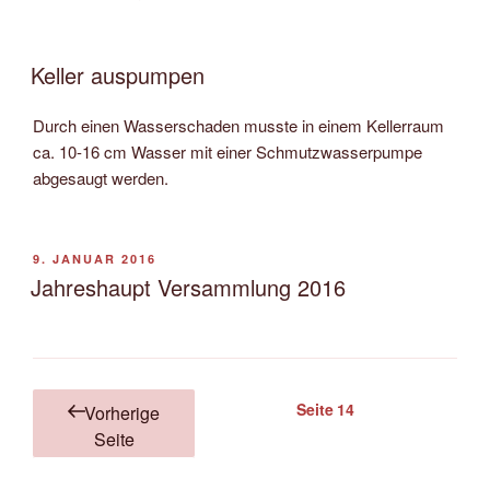
Keller auspumpen
Durch einen Wasserschaden musste in einem Kellerraum
ca. 10-16 cm Wasser mit einer Schmutzwasserpumpe
abgesaugt werden.
VERÖFFENTLICHT
9. JANUAR 2016
AM
Jahreshaupt Versammlung 2016
Seitennummerierung
Seite
14
Vorherige
der
Seite
Beiträge