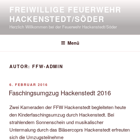
Zum
FREIWILLIGE FEUERWEHR
Inhalt
HACKENSTEDT/SÖDER
springen
Herzlich Willkommen bei der Feuerwehr Hackenstedt/Söder
Menü
AUTOR:
FFW-ADMIN
VERÖFFENTLICHT
6. FEBRUAR 2016
AM
Faschingsumgzug Hackenstedt 2016
Zwei Kameraden der FFW Hackenstedt begleiteten heute
den Kinderfaschingsumzug durch Hackenstedt. Bei
strahlendem Sonnenschein und musikalischer
Untermalung durch das Bläsercoprs Hackenstedt erfreuten
sich die Umzugsteilnehme